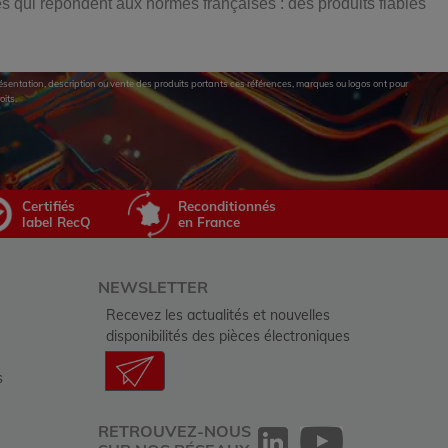
 qui répondent aux normes françaises : des produits fiables
eprésentation, description ou vente des produits portants ces références, marques ou logos ont pour
oits.
Certifiés
Reconditionnés
label RecQ
en France
NEWSLETTER
Recevez les actualités et nouvelles
disponibilités des pièces électroniques
s
RETROUVEZ-NOUS