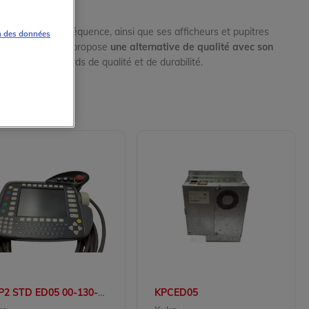
variateurs de fréquence, ainsi que ses afficheurs et pupitres
n des données
ofiem Electronics propose
une alternative de qualité avec son
tant les standards de qualité et de durabilité.
P2 STD ED05 00-130-547
KPCED05