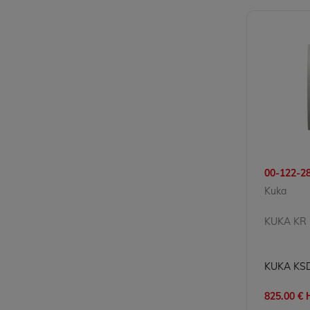
00-122-2
Kuka
KUKA KR
825.00 € H