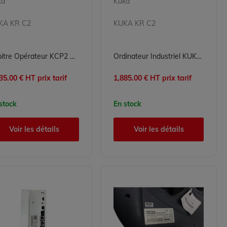
ka
Kuka
KA KR C2
KUKA KR C2
Pupitre Opérateur KCP2 STD ED05 KUKA 00-130-547
Ordinateur Industriel KUKA KPCED05 - Contrôleur Robot KRC2 Reconditionné
35.00 € HT prix tarif
1,885.00 € HT prix tarif
stock
En stock
Voir les détails
Voir les détails