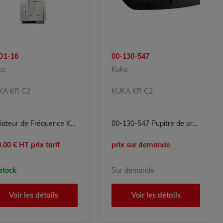
D1-16
00-130-547
ka
Kuka
KA KR C2
KUKA KR C2
Variateur de Fréquence KUKA KSD1-16 - Servo Drive 16A
00-130-547 Pupitre de programmation Kuka KR C2 Kuka
.00 € HT prix tarif
prix sur demande
stock
Sur demande
Voir les détails
Voir les détails