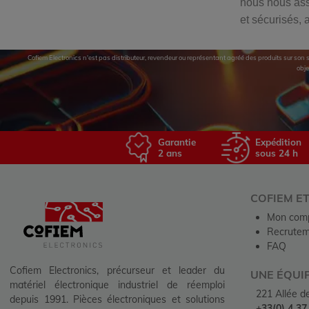
nous nous ass
et sécurisés,
Cofiem Electronics n'est pas distributeur, revendeur ou représentant agréé des produits sur son si
obje
Garantie
Expédition
2 ans
sous 24 h
COFIEM E
Mon com
Recrutem
FAQ
Cofiem Electronics, précurseur et leader du
UNE ÉQUI
matériel électronique industriel de réemploi
221 Allée 
depuis 1991. Pièces électroniques et solutions
+33(0) 4 37