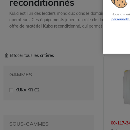
reconditionnés
Kuka est l'un des leaders mondiaux dans le domaine de l'automatis
Nous aimeri
personnelle
opérateurs. Ces équipements jouent un rôle clé dans la gestion, 
offre de matériel Kuka reconditionné
, qui permet aux entreprise
Effacer tous les critères
GAMMES
KUKA KR C2
SOUS-GAMMES
00-117-3