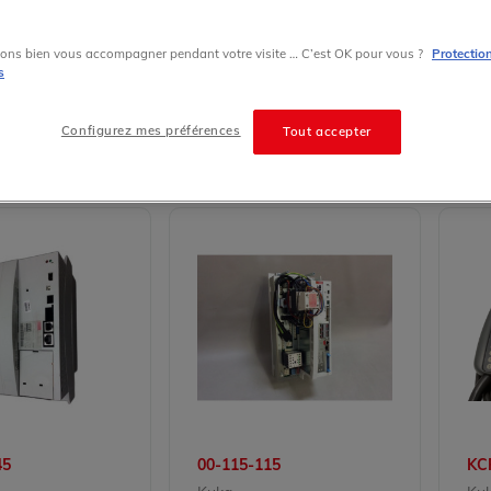
ation industrielle, connu pour ses solutions robotiques avancées, ses 
ons bien vous accompagner pendant votre visite … C’est OK pour vous ?
Protectio
s
le contrôle et l'automatisation des processus industriels complexes. C
s de bénéficier de produits performants à un coût réduit tout en respec
Configurez mes préférences
Tout accepter
45
00-115-115
KC