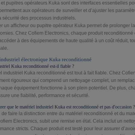
 et pupitres opérateurs Kuka sont des interfaces essentielles p
rmettent aux opérateurs de surveiller et d’ajuster les paramèt
 la sécurité des processus industriels.
 un afficheur ou pupitre opérateur Kuka permet de prolonger la 
nomies. Chez Cofiem Electronics, chaque produit reconditionné 
accéder à des équipements de haute qualité à un coût réduit, to
ale.
industriel électronique Kuka reconditionné
striel Kuka reconditionné est-il fiable ?
el industriel Kuka reconditionné est tout à fait fiable. Chez Co
ment rigoureux qui comprend un nettoyage complet, un remplace
haque équipement fonctionne à son plein potentiel. De plus, ch
sure une fiabilité, performance et sécurité.
er que le matériel industriel Kuka est reconditionné et pas d'occasion ?
el de faire la distinction entre du matériel reconditionné et du m
ofiem Electronics, subit une remise en état. Cela inclut un net
rmance stricts. Chaque produit est testé pour leur assurer d’av