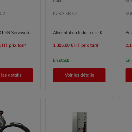
Kuka
Ku
 C2
KUKA KR C2
KU
KUKA KSD1-64 Servovariateur Module 00117345 Pièce Détachée Robot Industriel
Alimentation Industrielle KUKA 00-115-115 pour Conversion Énergétique avec Label RECQ
 HT prix tarif
1,395.00 € HT prix tarif
2,1
En stock
En 
 les détails
Voir les détails