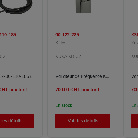
110-185
00-122-285
KS
Kuka
Ku
 C2
KUKA KR C2
KU
KUKA KCP2-00-110-185 (KCP200110185) - Pupitre de programmation KCP2, câble 10 m, pour baie KRC2
Variateur de Fréquence KUKA 00-122-285 Reconditionné Certifié RECQ - Cofiem
 HT prix tarif
700.00 € HT prix tarif
700
En stock
En 
 les détails
Voir les détails