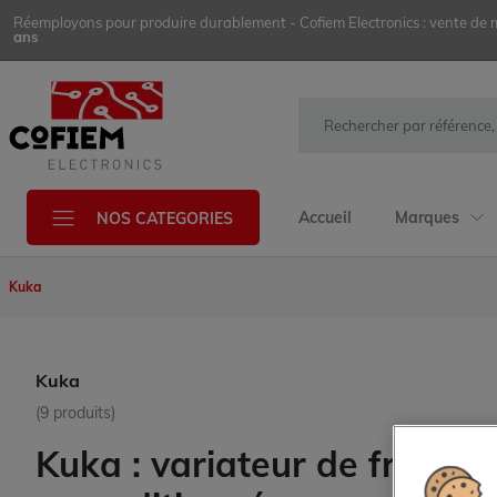
Réemployons pour produire durablement - Cofiem Electronics : vente de mat
ans
Accueil
Marques
NOS CATEGORIES
Kuka
Kuka
(9 produits)
Kuka : variateur de fréquenc