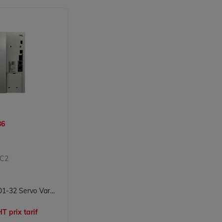
86
 C2
KUKA KSD1-32 Servo Variateur 00-122-286 32A Pic pour Robot KR C2 et VKRC2
T prix tarif