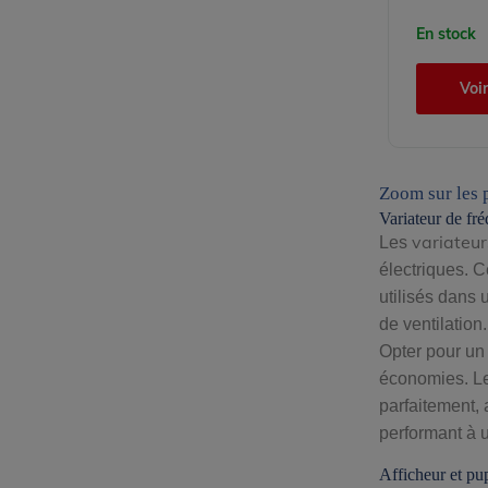
En stock
Voir
Zoom sur les 
Variateur de f
variateu
Les
électriques. C
utilisés dans 
de ventilation.
Opter pour un 
économies. Le
parfaitement, 
performant à u
Afficheur et pu