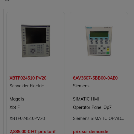
XBTF024510 PV20
6AV3607-5BB00-0AE0
Schneider Electric
Siemens
Magelis
SIMATIC HMI
Xbt F
Operator Panel Op7
XBTF024510PV20
Siemens SIMATIC OP7/DP 6AV3607-5BB00-0AE0 pupitre opérateur HMI texte, version spécifique SM+D
2,885.00 € HT prix tarif
prix sur demande