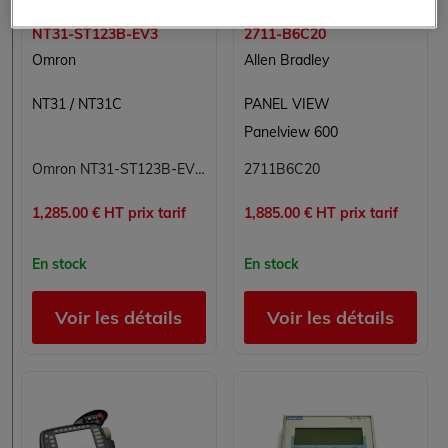
NT31-ST123B-EV3
2711-B6C20
Omron
Allen Bradley
NT31 / NT31C
PANEL VIEW
Panelview 600
Omron NT31-ST123B-EV3 Terminal de dialogue tactile IHM 5,7 pouces monochrome série NT31
2711B6C20
1,285.00 € HT prix tarif
1,885.00 € HT prix tarif
En stock
En stock
Voir les détails
Voir les détails