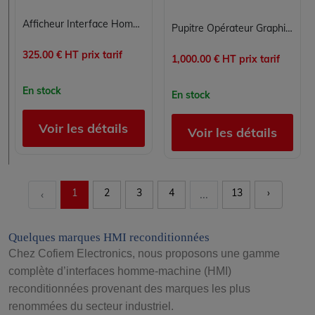
Afficheur Interface Homme-Machine SCHNEIDER TM168GDB
Pupitre Opérateur Graphique Proface GP2300-TC41-24V pour Interfaces Homme-Machine
325.00 € HT prix tarif
1,000.00 € HT prix tarif
En stock
En stock
Voir les détails
Voir les détails
1
2
3
4
13
›
‹
...
Quelques marques HMI reconditionnées
Chez Cofiem Electronics, nous proposons une gamme
complète d’interfaces homme-machine (HMI)
reconditionnées provenant des marques les plus
renommées du secteur industriel.