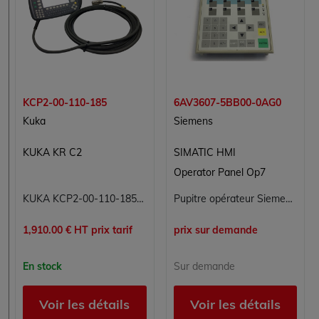
KCP2-00-110-185
6AV3607-5BB00-0AG0
Kuka
Siemens
KUKA KR C2
SIMATIC HMI
Operator Panel Op7
KUKA KCP2-00-110-185 (KCP200110185) - Pupitre de programmation KCP2, câble 10 m, pour baie KRC2
Pupitre opérateur Siemens SIMATIC HMI OP7/DP 6AV3607-5BB00-0AG0 - Panneau de commande industriel
1,910.00 € HT prix tarif
prix sur demande
En stock
Sur demande
Voir les détails
Voir les détails