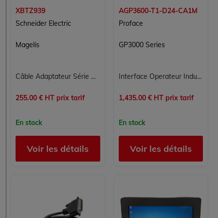
XBTZ939
AGP3600-T1-D24-CA1M
Schneider Electric
Proface
Magelis
GP3000 Series
Câble Adaptateur Série Schneider Electric XBTZ939 pour Interfaces Homme-Machine
Interface Operateur Industrielle Proface AGP3600-T1-D24-CA1M Ecran Tactile 12.1 CANopen DC24V
255.00 € HT prix tarif
1,435.00 € HT prix tarif
En stock
En stock
Voir les détails
Voir les détails