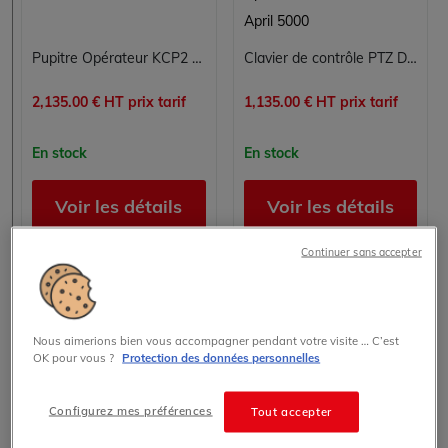
April 5000
Pupitre Opérateur KCP2 STD ED05 KUKA 00-130-547
Clavier de contrôle PTZ Dahua KBD1000 pour DVR et dômes motorisés RS232 RS485
2,135.00 € HT prix tarif
1,135.00 € HT prix tarif
En stock
En stock
Voir les détails
Voir les détails
Continuer sans accepter
Nous aimerions bien vous accompagner pendant votre visite … C’est
OK pour vous ?
Protection des données personnelles
Configurez mes préférences
Tout accepter