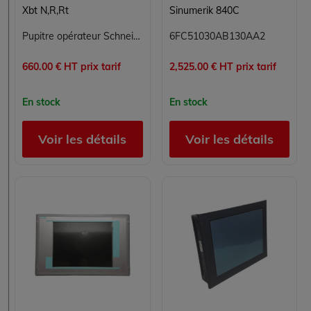
Xbt N,R,Rt
Sinumerik 840C
Pupitre opérateur Schneider Electric Magelis XBTR400 - IHM compacte avec clavier et écran LCD rétroéclairé
6FC51030AB130AA2
660.00 € HT prix tarif
2,525.00 € HT prix tarif
En stock
En stock
Voir les détails
Voir les détails