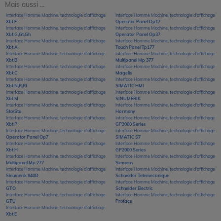
Mais aussi ...
Interface Homme Machine, technologie d'affichage
Interface Homme Machine, technologie d'affichage
Xbt F
Operator Panel Op17
Interface Homme Machine, technologie d'affichage
Interface Homme Machine, technologie d'affichage
Xbt G,Gt,Gh
Operator Panel Op37
Interface Homme Machine, technologie d'affichage
Interface Homme Machine, technologie d'affichage
Xbt A
Touch Panel Tp177
Interface Homme Machine, technologie d'affichage
Interface Homme Machine, technologie d'affichage
Xbt B
Multipanel Mp 377
Interface Homme Machine, technologie d'affichage
Interface Homme Machine, technologie d'affichage
Xbt C
Magelis
Interface Homme Machine, technologie d'affichage
Interface Homme Machine, technologie d'affichage
Xbt N,R,Rt
SIMATIC HMI
Interface Homme Machine, technologie d'affichage
Interface Homme Machine, technologie d'affichage
Xbt M
SINUMERIK
Interface Homme Machine, technologie d'affichage
Interface Homme Machine, technologie d'affichage
Sto/Stu
Harmony
Interface Homme Machine, technologie d'affichage
Interface Homme Machine, technologie d'affichage
Xbt P
GP3000 Series
Interface Homme Machine, technologie d'affichage
Interface Homme Machine, technologie d'affichage
Operator Panel Op7
SIMATIC S7
Interface Homme Machine, technologie d'affichage
Interface Homme Machine, technologie d'affichage
Xbt H
GP2000 Series
Interface Homme Machine, technologie d'affichage
Interface Homme Machine, technologie d'affichage
Multipanel Mp 277
Siemens
Interface Homme Machine, technologie d'affichage
Interface Homme Machine, technologie d'affichage
Sinumerik 840D
Schneider Telemecanique
Interface Homme Machine, technologie d'affichage
Interface Homme Machine, technologie d'affichage
GTO
Schneider Electric
Interface Homme Machine, technologie d'affichage
Interface Homme Machine, technologie d'affichage
GTU
Proface
Interface Homme Machine, technologie d'affichage
Xbt E