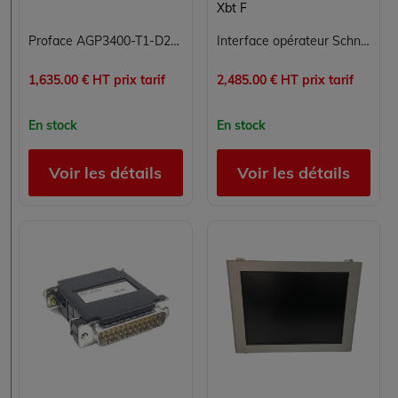
Xbt F
Proface AGP3400-T1-D24-CA1M IHMT tactile 7,5 pouces TFT VGA avec contrôleur CANopen maître intégré 24VDC
Interface opérateur Schneider Magelis XBT FC XBTFC064510
1,635.00 € HT prix tarif
2,485.00 € HT prix tarif
En stock
En stock
Voir les détails
Voir les détails