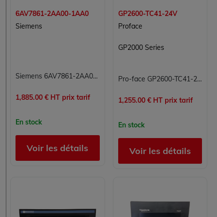
6AV7861-2AA00-1AA0
GP2600-TC41-24V
Siemens
Proface
GP2000 Series
Siemens 6AV7861-2AA00-1AA0 SIMATIC Flat Panel 15 IHM écran industriel
Pro-face GP2600-TC41-24V IHM écran tactile 12,1 pouces TFT 256 couleurs série GP2000
1,885.00 € HT prix tarif
1,255.00 € HT prix tarif
En stock
En stock
Voir les détails
Voir les détails