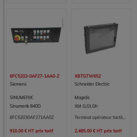
6FC5203-0AF27-1AA0-Z
XBTGTW652
Siemens
Schneider Electric
SINUMERIK
Magelis
Sinumerik 840D
Xbt G,Gt,Gh
6FC52030AF271AA0Z
Terminal opérateur tactile Magelis XBTGTW652 Schneider Electric 12 pouces SVGA Windows CE
910.00 € HT prix tarif
2,485.00 € HT prix tarif