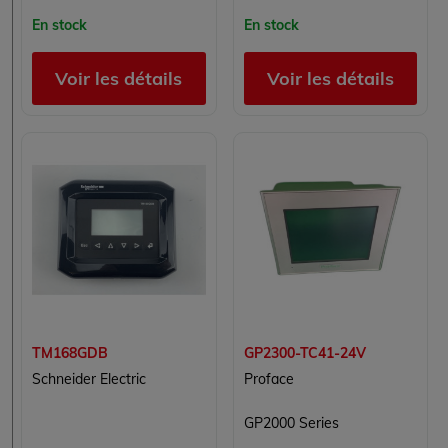
En stock
En stock
Voir les détails
Voir les détails
TM168GDB
GP2300-TC41-24V
Schneider Electric
Proface
GP2000 Series