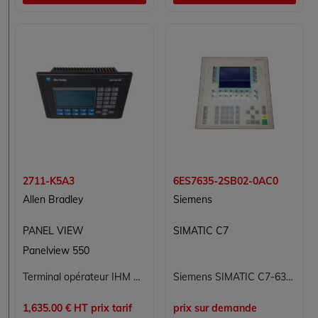
2711-K5A3
6ES7635-2SB02-0AC0
Allen Bradley
Siemens
PANEL VIEW
SIMATIC C7
Panelview 550
Terminal opérateur IHM Allen-Bradley PanelView 550 2711-K5A3 - écran monochrome clavier DH-485 RS-232
Siemens SIMATIC C7-635 KEYS - Module HMI/PLC 6ES7635-2SB02-0AC0
1,635.00 € HT prix tarif
prix sur demande