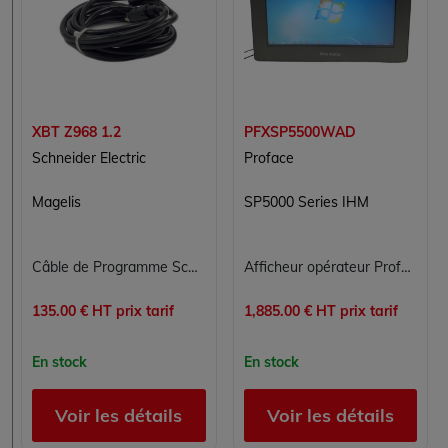
XBT Z968 1.2
PFXSP5500WAD
Schneider Electric
Proface
Magelis
SP5000 Series IHM
Câble de Programme Schneider Electric XBT Z968 pour Interfaces Homme-Machine
Afficheur opérateur Proface PFXSP5500WAD IHM tactile 10.1" TFT WXGA 1280x800 série SP5000
135.00 € HT prix tarif
1,885.00 € HT prix tarif
En stock
En stock
Voir les détails
Voir les détails