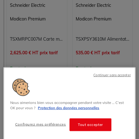
Schneider Electric
Schneider Electric
Modicon Premium
Modicon Premium
TSXMRPC007M Carte mémoire SRAM PCMCIA configurable 7 Mo - Extension mémoire Modicon Premium Schneider Electric
TSXPSY3610M Alimentation Modicon Premium Schneider Electric
2,625.00 € HT prix tarif
535.00 € HT prix tarif
En stock
En stock
Continuer sans accepter
Voir les détails
Voir les détails
Nous aimerions bien vous accompagner pendant votre visite … C’est
OK pour vous ?
Protection des données personnelles
Configurez mes préférences
Tout accepter