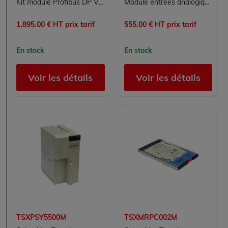
Kit module Profibus DP V0 pour automate Modicon Premium Schneider Electric TSXPBY100
Module entrées analogiques TSXAEY800 Schneider Modicon Premium 8 voies multigamme 12 bits
1,895.00 € HT prix tarif
555.00 € HT prix tarif
En stock
En stock
Voir les détails
Voir les détails
TSXPSY5500M
TSXMRPC002M