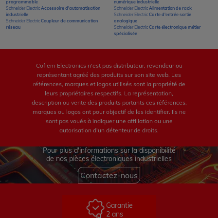
programmable
numérique industrielle
Schneider Electric
Accessoire d'automatisation
Schneider Electric
Alimentation de rack
industrielle
Schneider Electric
Carte d'entrée sortie
Schneider Electric
Coupleur de communication
analogique
réseau
Schneider Electric
Carte électronique métier
spécialisée
Cofiem Electronics n'est pas distributeur, revendeur ou
représentant agréé des produits sur son site web. Les
références, marques et logos utilisés sont la propriété de
leurs propriétaires respectifs. La représentation,
description ou vente des produits portants ces références,
marques ou logos ont pour objectif de les identifier. Ils ne
sont pas voués à indiquer une affiliation ou une
autorisation d'un détenteur de droits.
Pour plus d'informations sur la disponibilité
de nos pièces électroniques industrielles
Contactez-nous
Garantie
2 ans