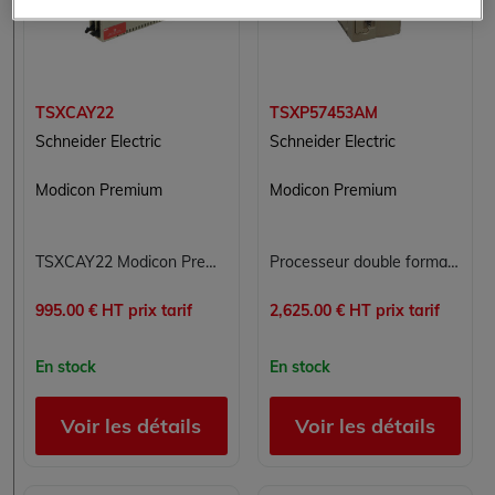
TSXCAY22
TSXP57453AM
Schneider Electric
Schneider Electric
Modicon Premium
Modicon Premium
TSXCAY22 Modicon Premium Schneider Electric
Processeur double format TSXP57453AM Schneider Modicon Premium automate PL7 Junior/Pro avec Fipio intégré 2040 E/S TOR
995.00 € HT prix tarif
2,625.00 € HT prix tarif
En stock
En stock
Voir les détails
Voir les détails