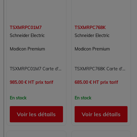
TSXMRPC01M7
TSXMRPC768K
Schneider Electric
Schneider Electric
Modicon Premium
Modicon Premium
TSXMRPC01M7 Carte d'extension de mémoire SRAM 17 Mo Modicon Premium Schneider Electric 1700 Ko
TSXMRPC768K Carte d'extension de mémoire SRAM 768 Ko Modicon Premium Schneider Electric
985.00 € HT prix tarif
685.00 € HT prix tarif
En stock
En stock
Voir les détails
Voir les détails