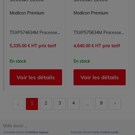
Modicon Premium
Modicon Premium
TSXP574634M Processeur Modicon Premium Schneider Electric
TSXP575634M Processeur Modicon Premium Schneider Electric
5,335.00 € HT prix tarif
4,640.00 € HT prix tarif
En stock
En stock
Voir les détails
Voir les détails
1
2
3
4
9
›
‹
...
Mais aussi ...
Schneider Electric
Contrôleur logique
Schneider Electric
Carte d'entrée sortie