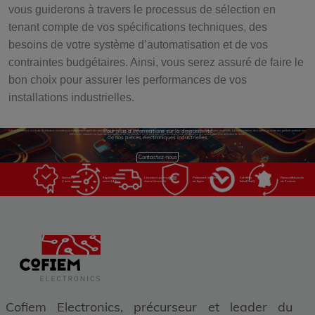
vous guiderons à travers le processus de sélection en
tenant compte de vos spécifications techniques, des
besoins de votre système d’automatisation et de vos
contraintes budgétaires. Ainsi, vous serez assuré de faire le
bon choix pour assurer les performances de vos
installations industrielles.
Pour plus d'informations sur la disponibilité
Cofiem Electronics n'est pas distributeur, revendeur ou représentant agréé des produits sur son site web. Les références, marques et logos utilisés sont la propriété de leurs propriétaires respectifs. La représentation, description ou vente des produits portants ces
références, marques ou logos ont pour objectif de les identifier. Ils ne sont pas voués à indiquer une affiliation ou une autorisation d'un détenteur de droits.
de nos pièces électroniques industrielles
Contactez-nous
Garantie
Expédition
Livraison partout
Paiement sécurisé
Certifiés
Reconditionnés
2 ans
sous 24 h
dans le monde
en ligne
label RecQ
en France
Cofiem Electronics, précurseur et leader du