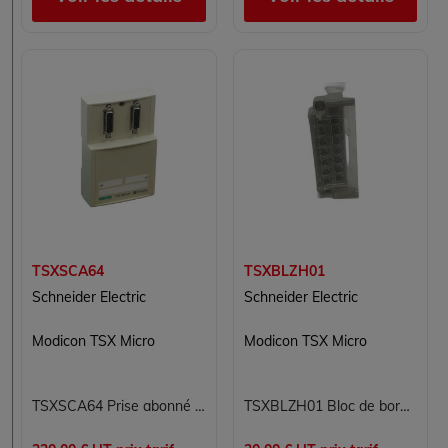
TSXSCA64
TSXBLZH01
Schneider Electric
Schneider Electric
Modicon TSX Micro
Modicon TSX Micro
TSXSCA64 Prise abonné passive 2 canaux Modicon TSX Micro Schneider Electric Protocoles Modbus JBUS et JNET rail DIN Borniers à vis IP20
TSXBLZH01 Bloc de bornes de connexion à vis Modicon TSX Micro Schneider Electric