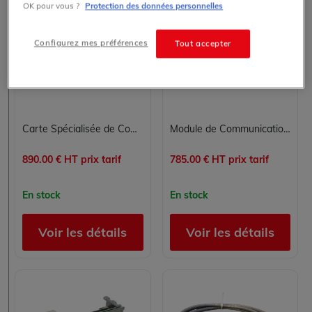
OK pour vous ?
Protection des données personnelles
TSXCTZ2AA
TSXETZ510
Configurez mes préférences
Tout accepter
Schneider Electric
Schneider Electric
Modicon TSX Micro
Modicon TSX Micro
Carte Spécialisée de Comptage et Positionnement TSXCTZ2AA SCHNEIDER ELECTRIC
Module de Communication Réseau SCHNEIDER ELECTRIC TSXETZ510
890.00 € HT prix tarif
785.00 € HT prix tarif
En stock
En stock
Voir les détails
Voir les détails