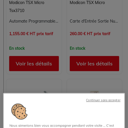
Modicon TSX Micro
Modicon TSX Micro
Tsx3710
Automate Programmable Schneider TSX3710128DT1 - Gamme TSX Micro 14K Mots
Carte d'Entrée Sortie Numérique Schneider Electric TSXDSZ04T22 pour Contrôle Commande
1,155.00 € HT prix tarif
260.00 € HT prix tarif
En stock
En stock
Voir les détails
Voir les détails
Continuer sans accepter
Nous aimerions bien vous accompagner pendant votre visite … C’est