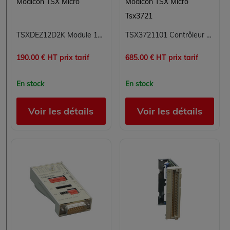
Modicon TSX Micro
Modicon TSX Micro
Tsx3721
TSXDEZ12D2K Module 12 entrées numériques TOR Carte 12E TOR Modicon TSX Micro Schneider Electric
TSX3721101 Contrôleur modulaire Modicon TSX Micro Schneider Electric
190.00 € HT prix tarif
685.00 € HT prix tarif
En stock
En stock
Voir les détails
Voir les détails