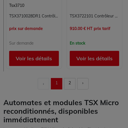
Tsx3710
TSX3710028DR1 Contrôleur modulaire Modicon TSX Micro Schneider Electric
TSX3722101 Contrôleur modulaire Modicon TSX Micro Schneider Electric
prix sur demande
910.00 € HT prix tarif
Sur demande
En stock
Voir les détails
Voir les détails
1
2
›
‹
Automates et modules TSX Micro
reconditionnés, disponibles
immédiatement