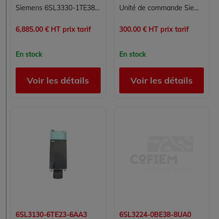
Siemens 6SL3330-1TE38-2AA3 Module de ligne de base SINAMICS S120 400 kW 820 A
Unité de commande Siemens SINAMICS G120 CU240E-2 RS485 USS 6SL3244-0BB12-1BA1
6,885.00 € HT prix tarif
300.00 € HT prix tarif
En stock
En stock
Voir les détails
Voir les détails
6SL3130-6TE23-6AA3
6SL3224-0BE38-8UA0