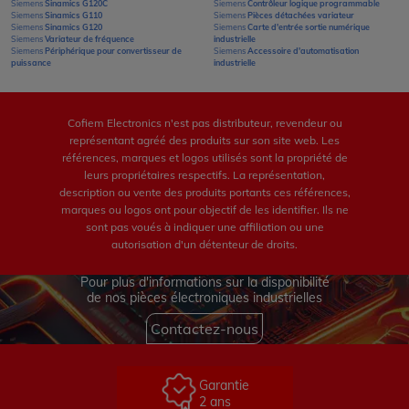
Siemens
Sinamics G120C
Siemens
Contrôleur logique programmable
Siemens
Sinamics G110
Siemens
Pièces détachées variateur
Siemens
Sinamics G120
Siemens
Carte d'entrée sortie numérique
Siemens
Variateur de fréquence
industrielle
Siemens
Périphérique pour convertisseur de
Siemens
Accessoire d'automatisation
puissance
industrielle
Cofiem Electronics n'est pas distributeur, revendeur ou
représentant agréé des produits sur son site web. Les
références, marques et logos utilisés sont la propriété de
leurs propriétaires respectifs. La représentation,
description ou vente des produits portants ces références,
marques ou logos ont pour objectif de les identifier. Ils ne
sont pas voués à indiquer une affiliation ou une
autorisation d'un détenteur de droits.
Pour plus d'informations sur la disponibilité
de nos pièces électroniques industrielles
Contactez-nous
Garantie
2 ans