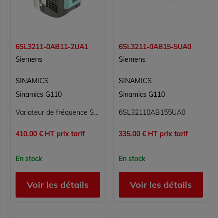
6SL3211-0AB11-2UA1
6SL3211-0AB15-5UA0
Siemens
Siemens
SINAMICS
SINAMICS
Sinamics G110
Sinamics G110
Variateur de fréquence Siemens SINAMICS G110 6SL3211-0AB11-2UA1 - 0,12 kW, 1AC 200-240 V, analogique, IP20
6SL32110AB155UA0
410.00 € HT prix tarif
335.00 € HT prix tarif
En stock
En stock
Voir les détails
Voir les détails