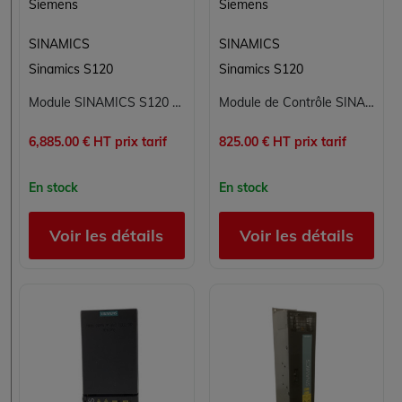
Siemens
Siemens
SINAMICS
SINAMICS
Sinamics S120
Sinamics S120
Module SINAMICS S120 6SL3330-7TE32-1AA3 Siemens - Alimentation Industrielle
Module de Contrôle SINAMICS S120 Siemens 6SL3000-0BE31-2DA0
6,885.00 € HT prix tarif
825.00 € HT prix tarif
En stock
En stock
Voir les détails
Voir les détails