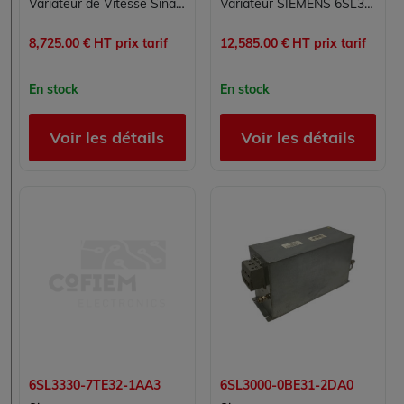
Variateur de Vitesse Sinamics SIEMENS 6SL3352-1AE38-4CA1
Variateur SIEMENS 6SL3352-1AE38-4EA1 pour Conversion d’Énergie et Électronique de Puissance
8,725.00 € HT prix tarif
12,585.00 € HT prix tarif
En stock
En stock
Voir les détails
Voir les détails
6SL3330-7TE32-1AA3
6SL3000-0BE31-2DA0