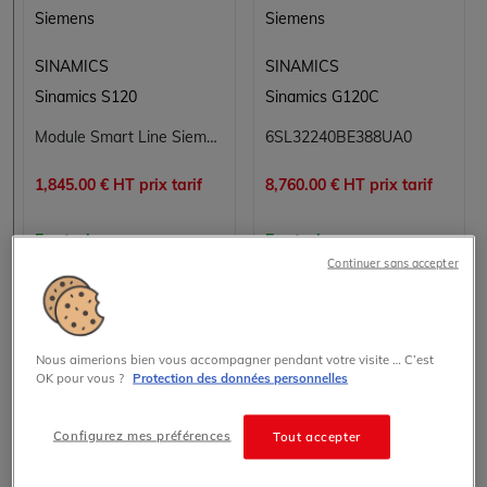
Siemens
Siemens
SINAMICS
SINAMICS
Sinamics S120
Sinamics G120C
Module Smart Line Siemens SINAMICS S120 6SL3130-6TE23-6AA3 36 kW 60 A 380-480 V AC
6SL32240BE388UA0
1,845.00 € HT prix tarif
8,760.00 € HT prix tarif
En stock
En stock
Continuer sans accepter
Voir les détails
Voir les détails
Nous aimerions bien vous accompagner pendant votre visite … C’est
OK pour vous ?
Protection des données personnelles
Configurez mes préférences
Tout accepter