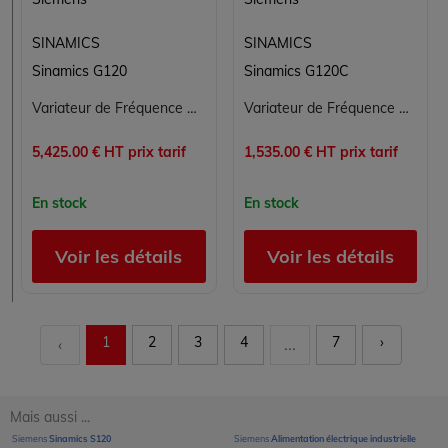
SINAMICS
SINAMICS
Sinamics G120
Sinamics G120C
Variateur de Fréquence Siemens SINAMICS G120 6SL3210-1PE32-5AL0
Variateur de Fréquence SIEMENS 6SL3210-1KE23-2UF1 pour Applications en Électronique de Puissance
5,425.00 € HT prix tarif
1,535.00 € HT prix tarif
En stock
En stock
Voir les détails
Voir les détails
1
2
3
4
7
›
‹
...
Mais aussi ...
Siemens
Sinamics S120
Siemens
Alimentation électrique industrielle