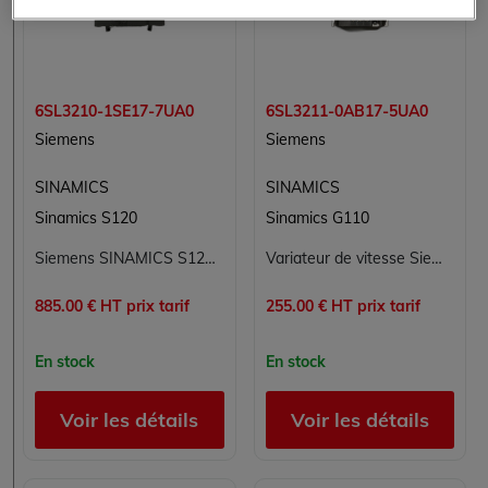
6SL3210-1SE17-7UA0
6SL3211-0AB17-5UA0
Siemens
Siemens
SINAMICS
SINAMICS
Sinamics S120
Sinamics G110
Siemens SINAMICS S120 Module de Puissance PM340 6SL3210-1SE17-7UA0 Variateur 3 kW 7,7 A 380-480 V Triphasé Taille FSB Refroidissement Interne
Variateur de vitesse Siemens SINAMICS G110 6SL3211-0AB17-5UA0 - 0,75 kW, 1 AC 200-240 V, sans filtre, IP20
885.00 € HT prix tarif
255.00 € HT prix tarif
En stock
En stock
Voir les détails
Voir les détails