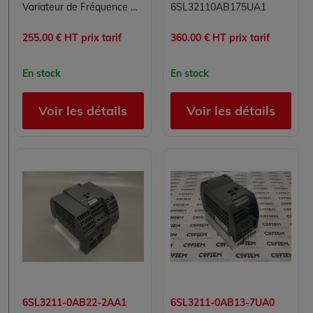
Variateur de Fréquence SIEMENS 6SL3211-0AB17-5BA1 pour Applications Industrielles
6SL32110AB175UA1
255.00 € HT prix tarif
360.00 € HT prix tarif
En stock
En stock
Voir les détails
Voir les détails
6SL3211-0AB22-2AA1
6SL3211-0AB13-7UA0