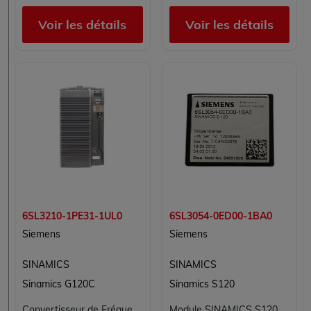
Voir les détails
Voir les détails
6SL3210-1PE31-1UL0
6SL3054-0ED00-1BA0
Siemens
Siemens
SINAMICS
SINAMICS
Sinamics G120C
Sinamics S120
Convertisseur de Fréquence SIEMENS 6SL3210-1PE31-1UL0 pour Applications Industrielles
Module SINAMICS S120 Single Motor Module SIEMENS 6SL3054-0ED00-1BA0