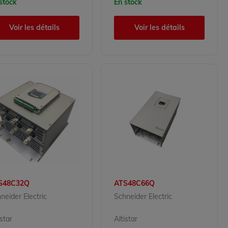
stock
En stock
Voir les détails
Voir les détails
S48C32Q
ATS48C66Q
neider Electric
Schneider Electric
istar
Altistar