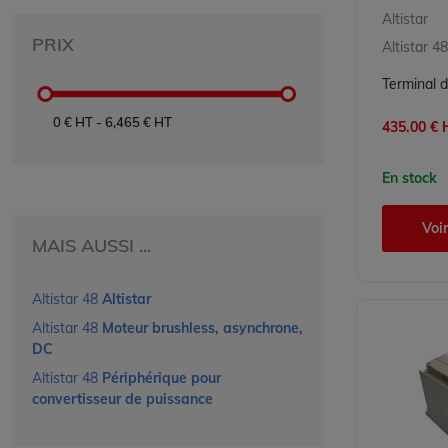
Altistar
PRIX
Altistar 48
0
€ HT
-
6,465
€ HT
435.00 € H
En stock
Voir
MAIS AUSSI ...
Altistar 48
Altistar
Altistar 48
Moteur brushless, asynchrone,
DC
Altistar 48
Périphérique pour
convertisseur de puissance