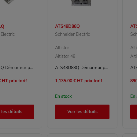
1Q
ATS48D88Q
AT
Electric
Schneider Electric
Sch
Altistar
Alt
Altistar 48
Alt
ATS48C11Q Démarreur progressif Altistar Schneider Electric
ATS48D88Q Démarreur progressif Altistar Schneider Electric
 HT prix tarif
1,135.00 € HT prix tarif
890
En stock
En 
 les détails
Voir les détails