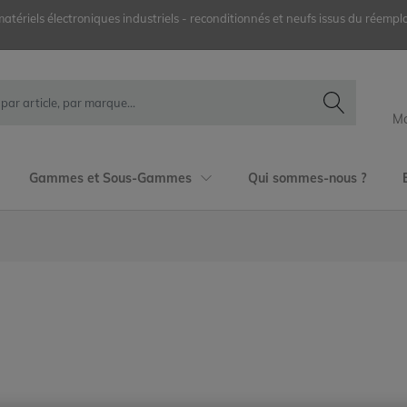
ériels électroniques industriels - reconditionnés et neufs issus du réemplo
Mo
Gammes et Sous-Gammes
Qui sommes-nous ?