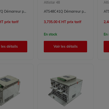
Altistar 48
Alt
ATS48D17Q Démarreur progressif Altistar Schneider Electric
ATS48C41Q Démarreur progressif Altistar Schneider Electric
T prix tarif
3,735.00 € HT prix tarif
2,4
En stock
En 
 les détails
Voir les détails