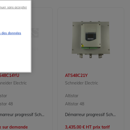
nuer sans accepter
n des données
S48C14YU
ATS48C21Y
neider Electric
Schneider Electric
istar
Altistar
istar 48
Altistar 48
Démarreur progressif Schneider Electric Altistart 48 ATS48C14YU - 140A - 208-690V
Démarreur progressif Schneider Electric ATS48C21Y 210A 230-440V
ix sur demande
3,435.00 € HT prix tarif