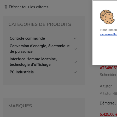
Effacer tous les critères
CATÉGORIES DE PRODUITS
Nous aimeri
personnelle
Contrôle commande
Conversion d'energie, électronique
de puissance
Interface Homme Machine,
technologie d'affichage
ATS48C5
PC industriels
Schneider 
Altistar
Altistar 48
MARQUES
5,425.00 €