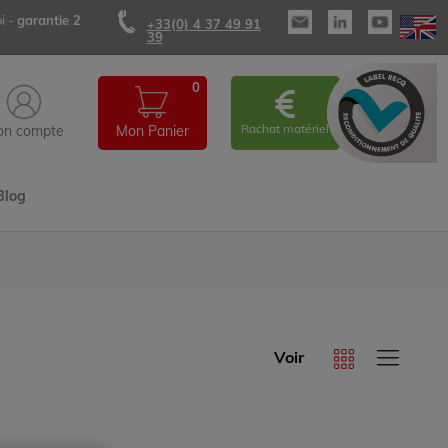
i -
garantie 2
+33(0) 4 37 49 91
39
0
Rachat matériel
n compte
Mon Panier
Blog
Voir