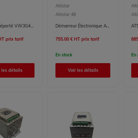
Altistar
Alt
Altistar 48
Alt
Terminal déporté VW3G48101 pour démarreur ATS48 - Schneider Electric
Démarreur Électronique ATS48D22Q de Schneider Electric pour Moteurs Asynchrones
T prix tarif
755.00 € HT prix tarif
885
En stock
En 
 les détails
Voir les détails