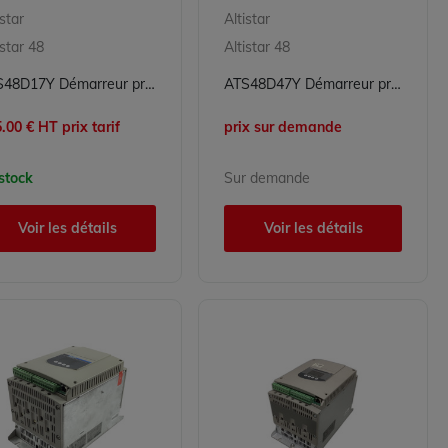
istar
Altistar
istar 48
Altistar 48
ATS48D17Y Démarreur progressif Altistar Schneider Electric
ATS48D47Y Démarreur progressif Altistar Schneider Electric
.00 € HT prix tarif
prix sur demande
stock
Sur demande
Voir les détails
Voir les détails