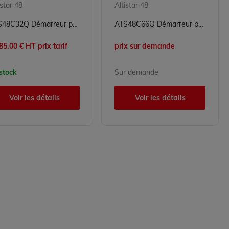
istar 48
Altistar 48
ATS48C32Q Démarreur progressif Altistar Schneider Electric
ATS48C66Q Démarreur progressif Altistar Schneider Electric
85.00 € HT prix tarif
prix sur demande
stock
Sur demande
Voir les détails
Voir les détails