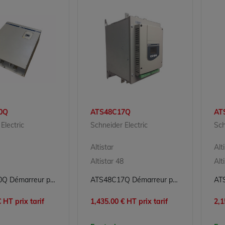
0Q
ATS48C17Q
AT
Electric
Schneider Electric
Sch
Altistar
Alt
Altistar 48
Alt
ATS48M10Q Démarreur progressif Altistar Schneider Electric
ATS48C17Q Démarreur progressif Altistar Schneider Electric
 HT prix tarif
1,435.00 € HT prix tarif
2,1