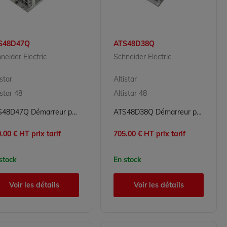
S48D47Q
ATS48D38Q
neider Electric
Schneider Electric
istar
Altistar
istar 48
Altistar 48
ATS48D47Q Démarreur progressif Altistar Schneider Electric
ATS48D38Q Démarreur progressif Altistar Schneider Electric
.00 € HT prix tarif
705.00 € HT prix tarif
stock
En stock
Voir les détails
Voir les détails