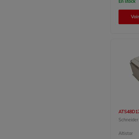
En stock
Voir
ATS48D1
Schneider 
Altistar