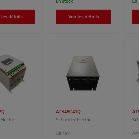
En stock
En 
 les détails
Voir les détails
7Q
ATS48C41Q
AT
Electric
Schneider Electric
Sch
Altistar
Alt