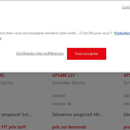
Conti
ons bien vous accompagner pendant votre visite … C’est OK pour vous ?
Protectio
s
Configurez mes préférences
Tout accepter
9Q
ATS48C11Y
AT
Electric
Schneider Electric
Sch
Altistar
Alt
Altistar 48
Alt
Démarreur progressif Schneider Electric Altistart 48 ATS48C59Q - 560A 230-415V 132-400kW
Démarreur progressif Altistart 48 - Schneider Electric ATS48C11Y - 110A - 208..690V - 22..90kW
 HT prix tarif
prix sur demande
pr