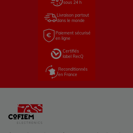
sous 24 h
Livraison partout
dans le monde
Paiement sécurisé
en ligne
Certifiés
label RecQ
Reconditionnés
en France