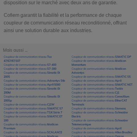
disposition sur le marché avec deux ans de garantie.
Cofiem garantit la fiabilité et la performance de chaque
coupleur de communication réseau reconditionné, offrant
ainsi une solution durable aux industries.
Mais aussi ...
Coupleur de communication réseau
Tsx
Coupleur de communication réseau
SIMATIC DP
47/67/87/107
Coupleur de communication réseau
Modicon
Coupleur de communication réseau
S7-400
Momentum
Coupleur de communication réseau
S7-300
Coupleur de communication réseau
Modicon
Coupleur de communication réseau
Simatic Et
Advantys
200S
Coupleur de communication réseau
SIMATIC S5
Coupleur de communication réseau
Advantys Stb
Coupleur de communication réseau
April
Coupleur de communication réseau
April 5000
Coupleur de communication réseau
SIMATIC NET
Coupleur de communication réseau
Simatic Et
Coupleur de communication réseau
Twido
200M
Coupleur de communication réseau
CJ1
Coupleur de communication réseau
Simatic Et
Coupleur de communication réseau
ConneXium
200Sp
Coupleur de communication réseau
EtherCAT
Coupleur de communication réseau
CJ1W
Terminals
Coupleur de communication réseau
SIMATIC S7
Coupleur de communication réseau
Siemens
Coupleur de communication réseau
TSX Série 7
Coupleur de communication réseau
Schneider
Coupleur de communication réseau
SIMATIC ET
Electric
200
Coupleur de communication réseau
Schneider
Coupleur de communication réseau
Modicon
Telemecanique
Premium
Coupleur de communication réseau
April
Coupleur de communication réseau
SCALANCE
Coupleur de communication réseau
Allen Bradley
Coupleur de communication réseau
Modicon
Coupleur de communication réseau
Omron