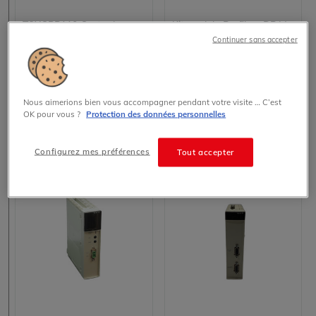
TSXCPP110 Carte de communication PCMCIA Modicon Premium Schneider Electric
Kit module Profibus DP V0 pour automate Modicon Premium Schneider Electric TSXPBY100
Continuer sans accepter
1,225.00 € HT prix tarif
1,895.00 € HT prix tarif
En stock
En stock
Nous aimerions bien vous accompagner pendant votre visite … C’est
OK pour vous ?
Protection des données personnelles
Voir les détails
Voir les détails
Configurez mes préférences
Tout accepter