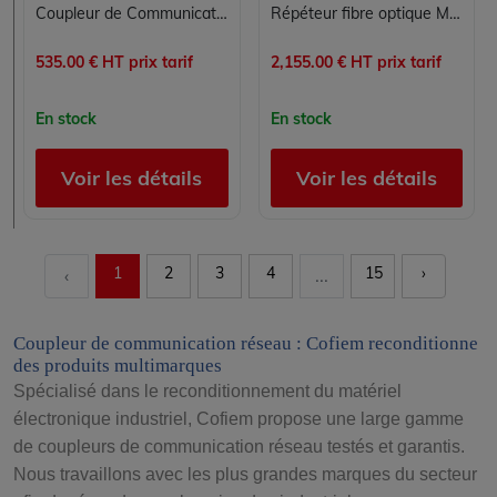
Coupleur de Communication Réseau ADT0310 pour Automates et Contrôle Commande
Répéteur fibre optique Modbus Plus Schneider Electric 490NRP25400
535.00 € HT prix tarif
2,155.00 € HT prix tarif
En stock
En stock
Voir les détails
Voir les détails
1
2
3
4
15
›
‹
...
Coupleur de communication réseau : Cofiem reconditionne
des produits multimarques
Spécialisé dans le reconditionnement du matériel
électronique industriel, Cofiem propose une large gamme
de coupleurs de communication réseau testés et garantis.
Nous travaillons avec les plus grandes marques du secteur