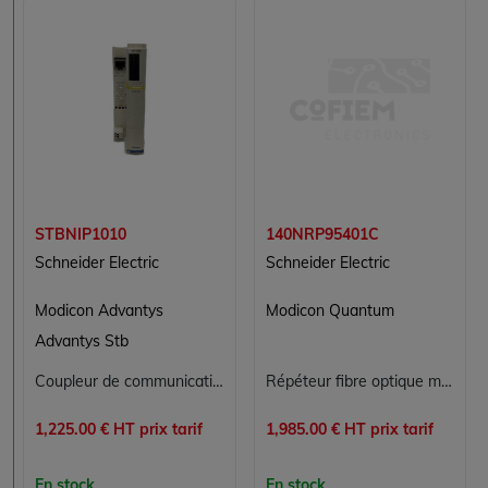
STBNIP1010
140NRP95401C
Schneider Electric
Schneider Electric
Modicon Advantys
Modicon Quantum
Advantys Stb
Coupleur de communication réseau Schneider Electric STBNIP1010 Ethernet Modbus TCP EtherNet/IP
Répéteur fibre optique monomode Schneider Modicon Quantum 140NRP95401C RIO S908
1,225.00 € HT prix tarif
1,985.00 € HT prix tarif
En stock
En stock