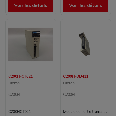
Voir les détails
Voir les détails
C200H-CT021
C200H-OD411
Omron
Omron
C200H
C200H
C200HCT021
Module de sortie transistor Omron C200H-OD411 - 8 sorties NPN 12-48V DC 1A pour automate C200H et CS1