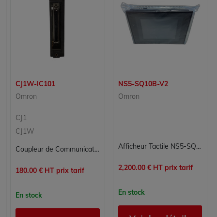
CJ1W-IC101
NS5-SQ10B-V2
Omron
Omron
CJ1
CJ1W
Afficheur Tactile NS5-SQ10B-V2 OMRON pour Interfaces Homme-Machine
Coupleur de Communication Réseau OMRON CJ1W-IC101 pour Contrôle Commande
2,200.00 € HT prix tarif
180.00 € HT prix tarif
En stock
En stock