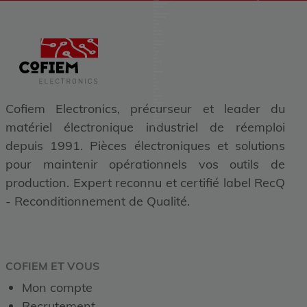
leurs
propriétaires
respectifs.
La
représentation,
description
ou
vente
des
produits
portants
ces
références,
marques
ou
logos
ont
pour
objectif
de
les
identifier.
Ils
ne
sont
pas
voués
à
indiquer
une
Cofiem Electronics, précurseur et leader du
affiliation
ou
une
autorisation
d'un
détenteur
matériel électronique industriel de réemploi
de
droits.
depuis 1991. Pièces électroniques et solutions
pour maintenir opérationnels vos outils de
production. Expert reconnu et certifié label RecQ
- Reconditionnement de Qualité.
COFIEM ET VOUS
Mon compte
Recrutement