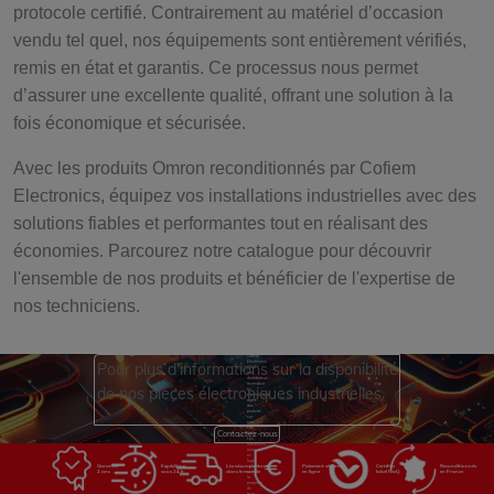
protocole certifié. Contrairement au matériel d’occasion
vendu tel quel, nos équipements sont entièrement vérifiés,
remis en état et garantis. Ce processus nous permet
d’assurer une excellente qualité, offrant une solution à la
fois économique et sécurisée.
Avec les produits Omron reconditionnés par Cofiem
Electronics, équipez vos installations industrielles avec des
solutions fiables et performantes tout en réalisant des
économies. Parcourez notre catalogue pour découvrir
l'ensemble de nos produits et bénéficier de l'expertise de
nos techniciens.
Cofiem
Pour plus d'informations sur la disponibilité
Electronics
n'est
pas
distributeur,
revendeur
de nos pièces électroniques industrielles
ou
représentant
agréé
des
produits
sur
son
site
Contactez-nous
web.
Les
références,
marques
et
logos
Garantie
Expédition
Livraison partout
Paiement sécurisé
Certifiés
Reconditionnés
utilisés
2 ans
sous 24 h
dans le monde
en ligne
label RecQ
en France
sont
la
propriété
de