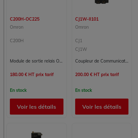
C200H-OC225
CJ1W-II101
Omron
Omron
C200H
CJ1
CJ1W
Module de sortie relais OMRON C200H-OC225 16 points 2A reconditionné
Coupleur de Communication Réseau OMRON CJ1W-II101
180.00 € HT prix tarif
200.00 € HT prix tarif
En stock
En stock
Voir les détails
Voir les détails