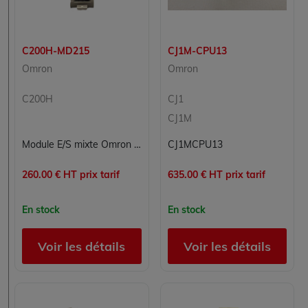
C200H-MD215
CJ1M-CPU13
Omron
Omron
C200H
CJ1
CJ1M
Module E/S mixte Omron C200H-MD215 - 16 entrées DC 24V / 16 sorties transistor pour automate C200H
CJ1MCPU13
260.00 € HT prix tarif
635.00 € HT prix tarif
En stock
En stock
Voir les détails
Voir les détails