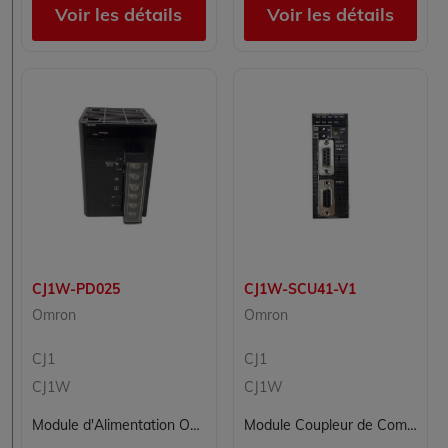
Voir les détails
Voir les détails
CJ1W-PD025
CJ1W-SCU41-V1
Omron
Omron
CJ1
CJ1
CJ1W
CJ1W
Module d'Alimentation OMRON CJ1W-PD025 pour Rack de Contrôle
Module Coupleur de Communication Omron CJ1W-SCU41-V1 Série SYSMAC CS1