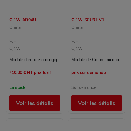
CJ1W-AD04U
CJ1W-SCU31-V1
Omron
Omron
CJ1
CJ1
CJ1W
CJ1W
Module d entree analogique universelle OMRON CJ1W-AD04U 4 voies isolees pour automate CJ
Module de Communication Réseau Coupleur OMRON CJ1W-SCU31-V1
410.00 € HT prix tarif
prix sur demande
En stock
Sur demande
Voir les détails
Voir les détails