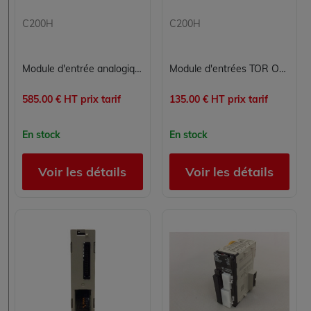
C200H
C200H
Module d'entrée analogique Omron C200H-AD003 - 8 voies, PLC C200H
Module d'entrées TOR Omron C200H-ID217, 64 entrées 24 VDC pour automate C200H
585.00 € HT prix tarif
135.00 € HT prix tarif
En stock
En stock
Voir les détails
Voir les détails