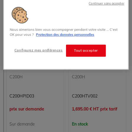
Continuer sans accepter
Nous aimerions bien vous accompagner pendant votre visite … C’est
OK pour vous ?
Protection des données personnelles
Configurez mes préférences
Tout accepter
C200H-PID03
C200H-TV002
Omron
Omron
C200H
C200H
C200HPID03
C200HTV002
prix sur demande
1,695.00 € HT prix tarif
Sur demande
En stock