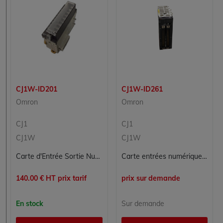
CJ1W-ID201
CJ1W-ID261
Omron
Omron
CJ1
CJ1
CJ1W
CJ1W
Carte d'Entrée Sortie Numérique OMRON CJ1W-ID201 pour Contrôle Commande
Carte entrées numériques 64 points OMRON CJ1W-ID261 pour automate CJ
140.00 € HT prix tarif
prix sur demande
En stock
Sur demande