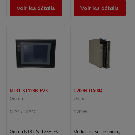
Voir les détails
Voir les détails
NT31-ST123B-EV3
C200H-DA004
Omron
Omron
NT31 / NT31C
C200H
Omron NT31-ST123B-EV3 Terminal de dialogue tactile IHM 5,7 pouces monochrome série NT31
Module de sortie analogique Omron C200H-DA004 Unité D/A pour automate C200H