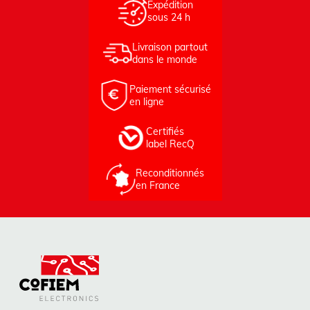
Expédition
sous 24 h
Livraison partout
dans le monde
Paiement sécurisé
en ligne
Certifiés
label RecQ
Reconditionnés
en France