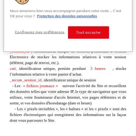
Nous recueillons les Informations sur l'appareil à l'aide des
technologies suivantes :
Nous aimerions bien vous accompagner pendant votre visite … C’est
OK pour vous ?
Protection des données personnelles
FICHIERS TÉMOINS (COOKIES)
Configurez mes préférences
Tout accepter
Voici une liste de fichiers témoins que nous utilisons. Nous les avons
énumérés ici pour que vous ayez la possibilité de choisir si vous
souhaitez les autoriser ou non.
_session_id
, identificateur unique de session, permettant à Cofiem
Electronics de stocker les informations relatives à votre session
(référent, page de renvoi, etc.).
cart,
identificateur unique, persiste pendant
3 heures
, stocke
l’information relative à votre panier d’achat.
_secure_session_id,
identificateur unique de session
- Les
« fichiers journaux »
suivent l'activité du Site et recueillent
des données telles que votre adresse IP, le type de navigateur que vous
utilisez, votre fournisseur d'accès Internet, vos pages référentes et de
sortie, et vos données d'horodatage (date et heure).
- Les « pixels invisibles », les « balises » et les « pixels » sont des
fichiers électroniques qui enregistrent des informations sur la façon
dont vous parcourez le Site.