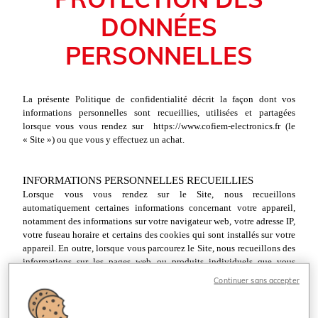
DONNÉES
PERSONNELLES
La présente Politique de confidentialité décrit la façon dont vos
informations personnelles sont recueillies, utilisées et partagées
lorsque vous vous rendez sur
https://www.cofiem-electronics.fr
(le
« Site ») ou que vous y effectuez un achat.
INFORMATIONS PERSONNELLES RECUEILLIES
Lorsque vous vous rendez sur le Site, nous recueillons
automatiquement certaines informations concernant votre appareil,
notamment des informations sur votre navigateur web, votre adresse IP,
votre fuseau horaire et certains des cookies qui sont installés sur votre
appareil. En outre, lorsque vous parcourez le Site, nous recueillons des
informations sur les pages web ou produits individuels que vous
consultez, les sites web ou les termes de recherche qui vous ont permis
Continuer sans accepter
d'arriver sur le Site, ainsi que des informations sur la manière dont vous
interagissez avec le Site. Nous désignons ces informations collectées
automatiquement sous l'appellation « Informations sur l'appareil ».