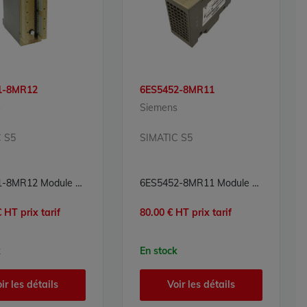
1-8MR12
6ES5452-8MR11
s
Siemens
 S5
SIMATIC S5
6ES5451-8MR12 Module sorties relais Simatic S5 Siemens
6ES5452-8MR11 Module sorties numériques TOR Simatic S5 Siemens
 HT prix tarif
80.00 € HT prix tarif
k
En stock
ir les détails
Voir les détails