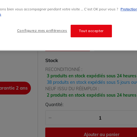
S5 Siemens
ons bien vous accompagner pendant votre visite … C’est OK pour vous ?
Protectio
s
80.00 € HT prix tarif
Configurez mes préférences
Tout accepter
État
RECONDITIONNÉ
NEUF ISSU DU RÉ
Stock
RECONDITIONNÉ :
3 produits en stock expédiés sous 24 heures
38 produits en stock expédiés sous 5 jours ou
arantie 2 ans
garanti
NEUF ISSU DU RÉEMPLOI :
2 produits en stock expédiés sous 24 heures
Quantité:
Ajouter au panier