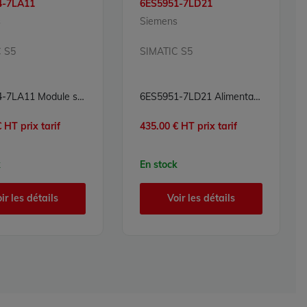
4-7LA11
6ES5951-7LD21
s
Siemens
 S5
SIMATIC S5
6ES5454-7LA11 Module sorties numériques Simatic S5 Siemens
6ES5951-7LD21 Alimentation Simatic S5 Siemens
 HT prix tarif
435.00 € HT prix tarif
k
En stock
ir les détails
Voir les détails