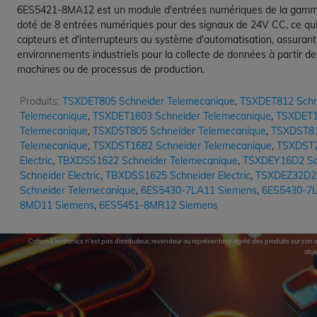
6ES5421-8MA12 est un module d'entrées numériques de la gamme
doté de 8 entrées numériques pour des signaux de 24V CC, ce qui est
capteurs et d'interrupteurs au système d'automatisation, assuran
environnements industriels pour la collecte de données à partir de
machines ou de processus de production.
Produits:
TSXDET805 Schneider Telemecanique
,
TSXDET812 Schn
Telemecanique
,
TSXDET1603 Schneider Telemecanique
,
TSXDET1
Telemecanique
,
TSXDST805 Schneider Telemecanique
,
TSXDST81
Telemecanique
,
TSXDST1682 Schneider Telemecanique
,
TSXDST2
Electric
,
TBXDSS1622 Schneider Telemecanique
,
TSXDEY16D2 Sch
Schneider Electric
,
TBXDSS1625 Schneider Electric
,
TSXDEZ32D2 S
Schneider Telemecanique
,
6ES5430-7LA11 Siemens
,
6ES5430-7
8MD11 Siemens
,
6ES5451-8MR12 Siemens
Cofiem Electronics n'est pas distributeur, revendeur ou représentant agréé des produits sur son si
obje