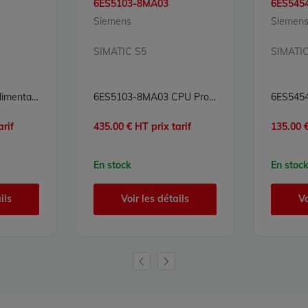
6ES5103-8MA03
6ES545
Siemens
Siemen
SIMATIC S5
SIMATIC
6ES5188-3UA12 Alimentation Simatic S5 Siemens
6ES5103-8MA03 CPU Processeur Simatic S5 Siemens
arif
435.00 € HT prix tarif
135.00 €
En stock
En stoc
ils
Voir les détails
Vo