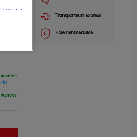
n des données
Transporteurs express
Paiement sécurisé
EMPLOI
 ouvrées
vrés
e 2 ans
garantie 2 an
 ouvrées