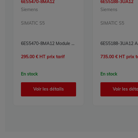
6ES5470-8MA12
6ES5188-3UA12
Siemens
Siemens
SIMATIC S5
SIMATIC S5
6ES5470-8MA12 Module sorties analogiques Simatic S5 Siemens
295.00 € HT prix tarif
735.00 € HT prix t
En stock
En stock
Voir les détails
Voir les déta