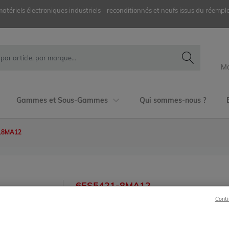
ériels électroniques industriels - reconditionnés et neufs issus du réemplo
Mo
Gammes et Sous-Gammes
Qui sommes-nous ?
18MA12
6ES5421-8MA12
Conti
Siemens
SIMATIC S5
6ES5421-8MA12 Module 8 entrées numériques