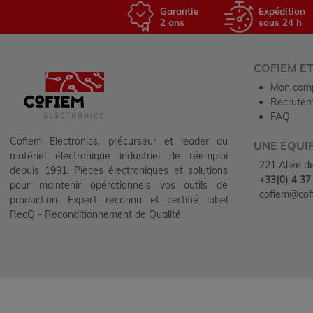
Garantie
Expédition
2 ans
sous 24 h
COFIEM E
Mon com
Recrutem
FAQ
Cofiem Electronics, précurseur et leader du
UNE ÉQUI
matériel électronique industriel de réemploi
221 Allée 
depuis 1991. Pièces électroniques et solutions
+33(0) 4 37
pour maintenir opérationnels vos outils de
cofiem@cofi
production. Expert reconnu et certifié label
RecQ - Reconditionnement de Qualité.