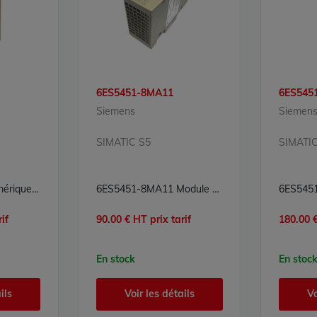
6ES5451-8MA11
6ES545
Siemens
Siemen
SIMATIC S5
SIMATIC
Module sorties numériques Siemens Simatic S5 6ES5441-8MA11 - 8 sorties TOR 24 VDC 0,5 A non isolées
6ES5451-8MA11 Module sorties numériques Simatic S5 Siemens
if
90.00 € HT prix tarif
180.00 €
En stock
En stoc
ils
Voir les détails
Vo