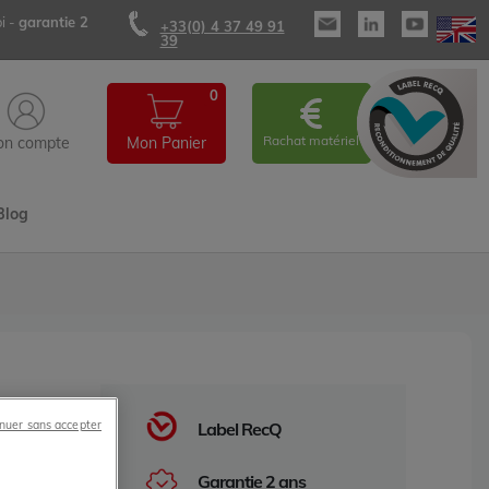
i -
garantie 2
+33(0) 4 37 49 91
39
0
Rachat matériel
n compte
Mon Panier
Blog
nuer sans accepter
Label RecQ
 Simatic
Garantie 2 ans