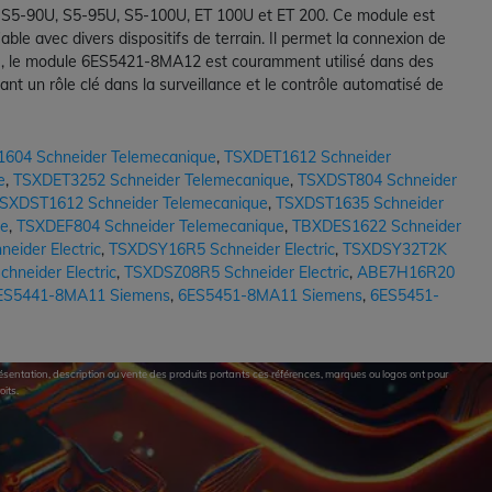
S5-90U, S5-95U, S5-100U, ET 100U et ET 200. Ce module est
ble avec divers dispositifs de terrain. Il permet la connexion de
ique, le module 6ES5421-8MA12 est couramment utilisé dans des
nt un rôle clé dans la surveillance et le contrôle automatisé de
604 Schneider Telemecanique
,
TSXDET1612 Schneider
e
,
TSXDET3252 Schneider Telemecanique
,
TSXDST804 Schneider
SXDST1612 Schneider Telemecanique
,
TSXDST1635 Schneider
ue
,
TSXDEF804 Schneider Telemecanique
,
TBXDES1622 Schneider
eider Electric
,
TSXDSY16R5 Schneider Electric
,
TSXDSY32T2K
neider Electric
,
TSXDSZ08R5 Schneider Electric
,
ABE7H16R20
ES5441-8MA11 Siemens
,
6ES5451-8MA11 Siemens
,
6ES5451-
eprésentation, description ou vente des produits portants ces références, marques ou logos ont pour
oits.